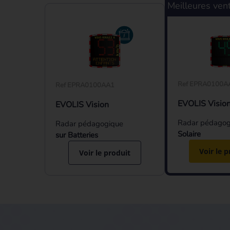
Meilleures ven
Ref EPRA0100A
Ref EPRA0100AA1
EVOLIS Visio
EVOLIS Vision
Radar pédagog
Radar pédagogique
Solaire
sur Batteries
Voir le p
Voir le produit