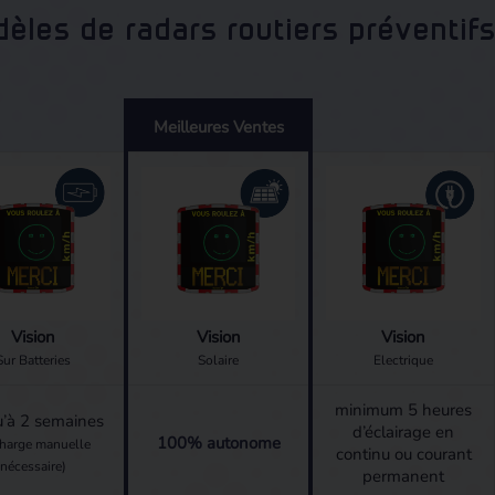
dèles de radars routiers préventi
Meilleures Ventes
Vision
Vision
Vision
Sur Batteries
Solaire
Electrique
minimum 5 heures
u’à 2 semaines
d’éclairage en
100% autonome
charge manuelle
continu ou courant
nécessaire)
permanent