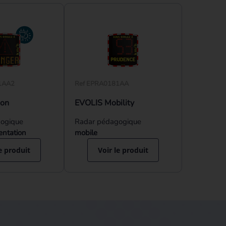
1AA2
Ref EPRA0181AA
ion
EVOLIS Mobility
ogique
Radar pédagogique
entation
mobile
e produit
Voir le produit