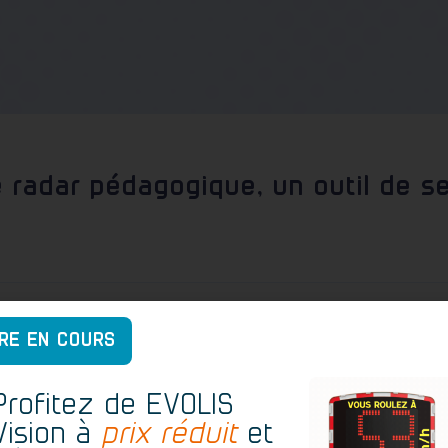
 radar pédagogique, un outil de sen
RE EN COURS
onçu pour améliorer la sécurité en informant les conducteurs de leur v
sabilisant les automobilistes, en les incitant à ralentir et à rédui
Profitez de EVOLIS
rtiers résidentiels…
Vision à
prix réduit
et