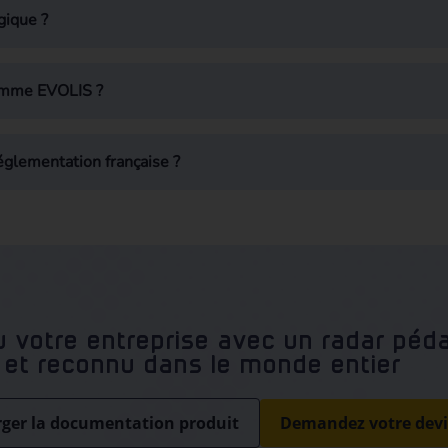
gique ?
gamme EVOLIS ?
réglementation française ?
de circulation
mmunication
nneau « Rappel Danger » A14
 votre entreprise avec un radar pé
e et reconnu dans le monde entier
rger la documentation produit
Demandez votre devi