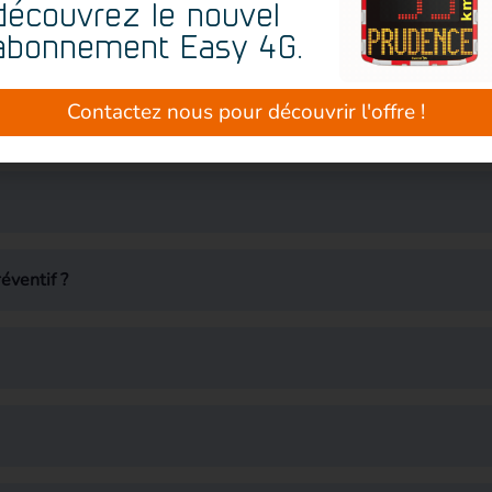
age : il collecte et enregistre des données précieuses sur le trafic 
découvrez le nouvel
té et orienter vos décisions.
abonnement Easy 4G.
s de sécurité
pondre aux attentes des riverains
Contactez nous pour découvrir l'offre !
éventif ?
message d’alerte
stratégiques