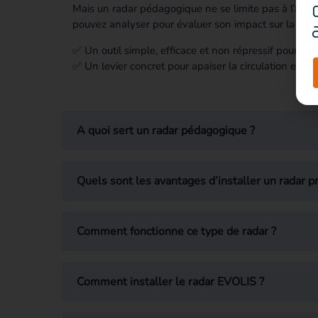
Mais un radar pédagogique ne se limite pas à l’affich
pouvez analyser pour évaluer son impact sur la sécuri
✅ Un outil simple, efficace et non répressif pour plu
✅ Un levier concret pour apaiser la circulation et ré
A quoi sert un radar pédagogique ?
Vitesse respectée ?
vert
Quels sont les avantages d’installer un radar pr
Excès de vitesse ?
rouge
Comment fonctionne ce type de radar ?
valorise une démarche éducative
renforcer la vigilance aux endroits 
Comment installer le radar EVOLIS ?
rassure les habitants