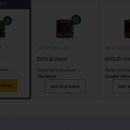
tes
A
Ref EPRA0101AA
Ref EPRA010
n
EVOLIS Vision
EVOLIS Vis
ique
Radar pédagogique
Radar pédag
Electrique
Double Alim
roduit
Voir le produit
Voir l