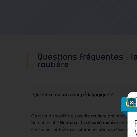
Questions fréquentes : le
routière
Qu’est ce qu’un radar pédagogique ?
OFF
C’est un dispositif de sécurité routière préventif, c
Son objectif ?
Renforcer la sécurité routière
en respon
sensibles : entrées de commune, abords d’écoles, qua