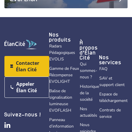
Nos
produits
À
Radars
propos
Pédagogiques
d’Élan
Nos
Cité
EVOLIS
Contacter
services
Qui
Gamme de Feux
FAQ
Élan Cité
sommes-
Récompense
nous ?
SAV et
EVOLIGHT
Appeler
support client
Historique
Élan Cité
Balise de
de la
Espace de
signalisation
société
téléchargement
lumineuse
Nos
Contrats de
EVOFLASH
actualités
Suivez-nous !
service
Panneau
Nous
d’information
rejoindre