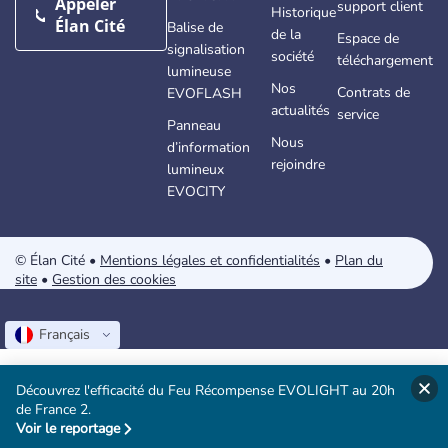
Appeler
support client
Historique
Élan Cité
Balise de
de la
Espace de
signalisation
société
téléchargement
lumineuse
Nos
Contrats de
EVOFLASH
actualités
Suivez-nous !
service
Panneau
Nous
d’information
rejoindre
lumineux
EVOCITY
© Élan Cité •
Mentions légales et confidentialités
•
Plan du
site
•
Gestion des cookies
Français
Découvrez l'efficacité du Feu Récompense EVOLIGHT au 20h
de France 2.
Voir le reportage