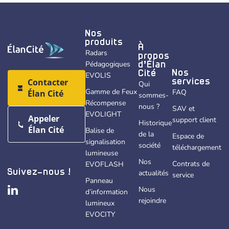
Nos
produits
À
Radars
propos
Pédagogiques
d’Élan
Nos
Cité
EVOLIS
Contacter
services
Qui
Gamme de Feux
FAQ
Élan Cité
sommes-
Récompense
nous ?
SAV et
EVOLIGHT
Appeler
support client
Historique
Élan Cité
Balise de
de la
Espace de
signalisation
société
téléchargement
lumineuse
Nos
Contrats de
EVOFLASH
actualités
Suivez-nous !
service
Panneau
Nous
d’information
rejoindre
lumineux
EVOCITY