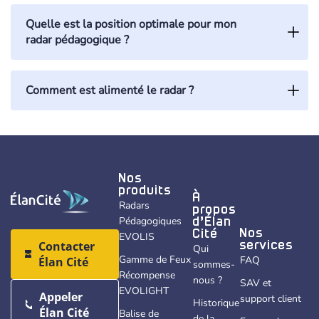
Quelle est la position optimale pour mon
radar pédagogique ?
Comment est alimenté le radar ?
Nos
produits
Solaire
À
Radars
propos
Pédagogiques
d’Élan
Nos
Cité
EVOLIS
Contacter
services
Qui
Électrique
Gamme de Feux
FAQ
Élan Cité
sommes-
Récompense
nous ?
SAV et
EVOLIGHT
Appeler
support client
Historique
Élan Cité
Balise de
de la