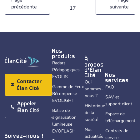
Page
Page
précédente
suivante
17
Nos
produits
À
Radars
propos
Pédagogiques
d’Élan
Nos
Cité
EVOLIS
Contacter
services
Qui
Gamme de Feux
FAQ
Élan Cité
sommes-
Récompense
nous ?
SAV et
EVOLIGHT
Appeler
support client
Historique
Élan Cité
Balise de
de la
Espace de
signalisation
société
téléchargement
lumineuse
Nos
Contrats de
EVOFLASH
actualités
Suivez-nous !
service