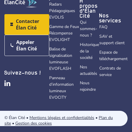
À
Radars
propos
Pédagogiques
d’Élan
Nos
Cité
EVOLIS
Contacter
services
Qui
Gamme de Feux
FAQ
Élan Cité
sommes-
Récompense
nous ?
SAV et
EVOLIGHT
Appeler
support client
Historique
Élan Cité
Balise de
de la
Espace de
signalisation
société
téléchargement
lumineuse
Nos
Contrats de
EVOFLASH
actualités
Suivez-nous !
service
Panneau
Nous
d’information
rejoindre
lumineux
EVOCITY
© Élan Cité •
Mentions légales et confidentialités
•
Plan du
site
•
Gestion des cookies