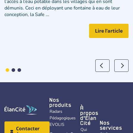
l’accès à l’eau potable dans les villages qui en sont
démunis. Ceci en déployant une fontaine à eau de leur
conception, la Safe …
Lire l’article
Nos
produits
À
Radars
propos
Pédagogiques
d’Élan
Nos
Cité
EVOLIS
Contacter
services
Qui