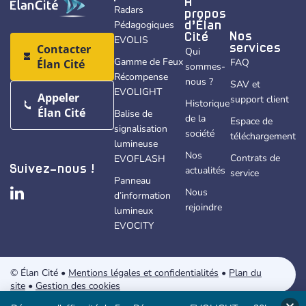
À
Radars
propos
Pédagogiques
d’Élan
Nos
Cité
EVOLIS
Contacter
services
Qui
Gamme de Feux
FAQ
Élan Cité
sommes-
Récompense
nous ?
SAV et
EVOLIGHT
Appeler
support client
Historique
Élan Cité
Balise de
de la
Espace de
signalisation
société
téléchargement
lumineuse
Nos
Contrats de
EVOFLASH
actualités
Suivez-nous !
service
Panneau
Nous
d’information
rejoindre
lumineux
EVOCITY
© Élan Cité •
Mentions légales et confidentialités
•
Plan du
site
•
Gestion des cookies