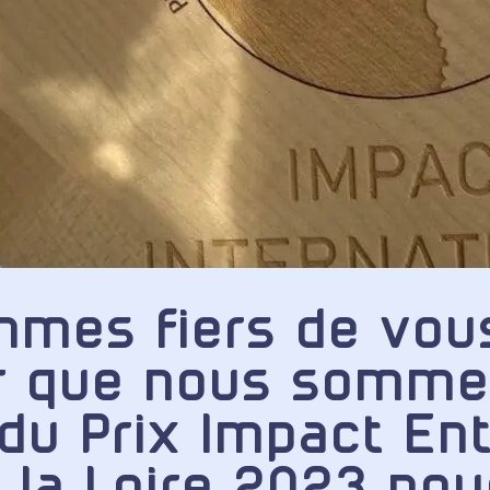
mmes fiers de vou
r que nous somm
 du Prix Impact En
 la Loire 2023 pou