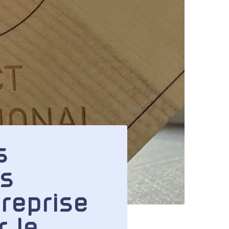
s
es
treprise
r le