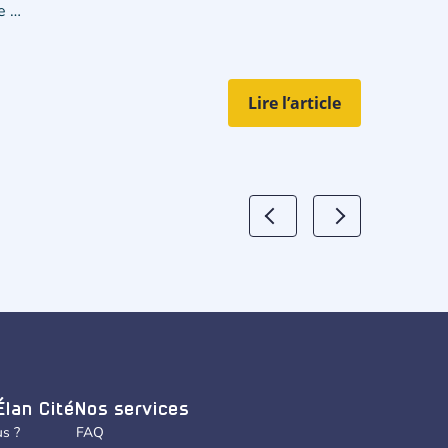
e …
Lire l’article
Élan Cité
Nos services
s ?
FAQ