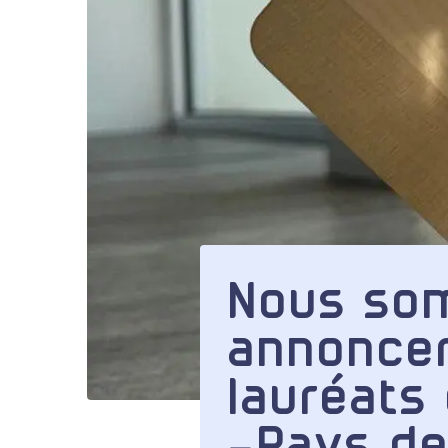
Nous so
annonce
lauréats
-Pays de