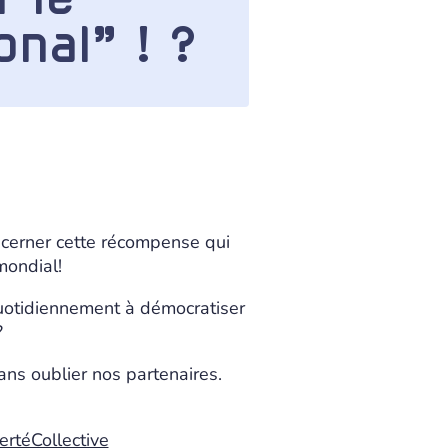
onal” ! ?
écerner cette récompense qui
mondial!
uotidiennement à démocratiser
?
sans oublier nos partenaires.
ertéCollective