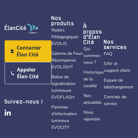
Nos
produits
À
Radars
propos
Pédagogiques
d’Élan
Nos
Cité
EVOLIS
Contacter
services
Qui
Gamme de Feux
FAQ
Élan Cité
sommes-
Récompense
nous ?
SAV et
EVOLIGHT
Appeler
support client
Historique
Élan Cité
Balise de
de la
Espace de
signalisation
société
téléchargement
lumineuse
Nos
Contrats de
EVOFLASH
actualités
Suivez-nous !
service
Panneau
Nous
d’information
rejoindre
lumineux
EVOCITY